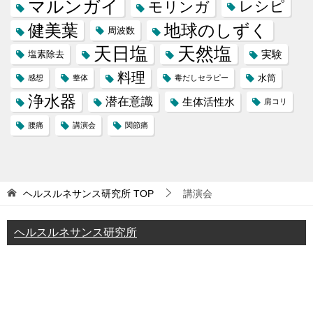
マルンガイ
レシピ
モリンガ
健美葉
地球のしずく
周波数
天日塩
天然塩
実験
塩素除去
料理
水筒
感想
整体
毒だしセラピー
浄水器
潜在意識
生体活性水
肩コリ
腰痛
講演会
関節痛
ヘルスルネサンス研究所
TOP
講演会
ヘルスルネサンス研究所