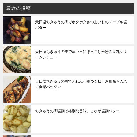
最近の投稿
天日塩ちきゅうの雫でホクホクさつまいものメープル塩
バター
天日塩ちきゅうの雫で寒い日にほっこり米粉の豆乳クリ
ームシチュー
天日塩ちきゅうの雫でふわふわ鶏つくね。お豆腐も入れ
て食感バツグン
ちきゅうの雫塩麹で格別な旨味、じゃが塩麹バター