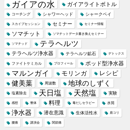
ガイアの水
ガイアライトボトル
シャワーヘッド
シャークベイ
コーチング
セミナー
スカイプセッション
セミナー情報
ソマチット
ソマチットデータ書き換えセミナー
テラヘルツ
ソマチッド
テラヘルツ浄水器
テラヘルツ鉱石
デトックス
ポッド型浄水器
ファイトケミカル
プロフィール
マルンガイ
レシピ
モリンガ
健美葉
地球のしずく
周波数
天日塩
天然塩
実験
塩素除去
料理
水筒
感想
整体
毒だしセラピー
浄水器
潜在意識
生体活性水
肩コリ
腰痛
講演会
関節痛