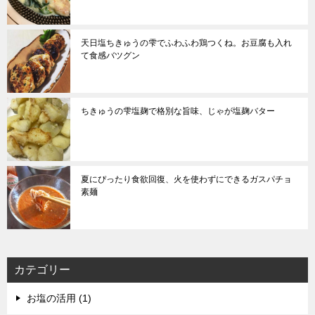
天日塩ちきゅうの雫でふわふわ鶏つくね。お豆腐も入れ
て食感バツグン
ちきゅうの雫塩麹で格別な旨味、じゃが塩麹バター
夏にぴったり食欲回復、火を使わずにできるガスパチョ
素麺
カテゴリー
お塩の活用 (1)