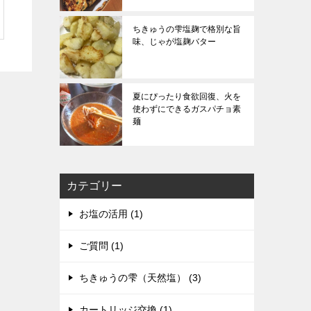
ちきゅうの雫塩麹で格別な旨
味、じゃが塩麹バター
夏にぴったり食欲回復、火を
使わずにできるガスパチョ素
麺
カテゴリー
お塩の活用 (1)
ご質問 (1)
ちきゅうの雫（天然塩） (3)
カートリッジ交換 (1)