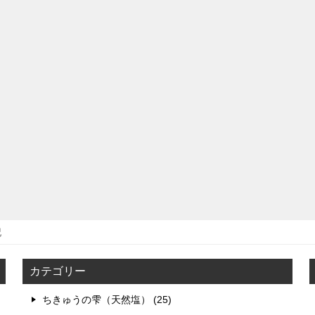
記
カテゴリー
ちきゅうの雫（天然塩） (25)