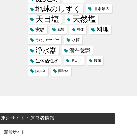
地球のしずく
塩素除去
天日塩
天然塩
料理
実験
感想
整体
水筒
毒だしセラピー
浄水器
潜在意識
生体活性水
肩コリ
腰痛
講演会
関節痛
運営サイト・運営者情報
運営サイト