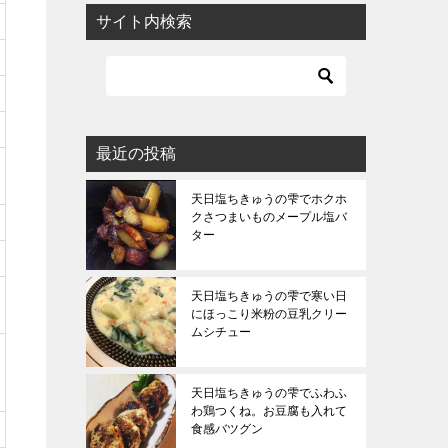
サイト内検索
最近の投稿
天日塩ちきゅうの雫でホクホ
クさつまいものメープル塩バ
ター
天日塩ちきゅうの雫で寒い日
にほっこり米粉の豆乳クリー
ムシチュー
天日塩ちきゅうの雫でふわふ
わ鶏つくね。お豆腐も入れて
食感バツグン