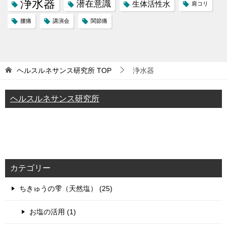
浄水器
潜在意識
生体活性水
肩コリ
腰痛
講演会
関節痛
ヘルスルネサンス研究所
TOP
浄水器
ヘルスルネサンス研究所
カテゴリー
ちきゅうの雫（天然塩） (25)
お塩の活用 (1)