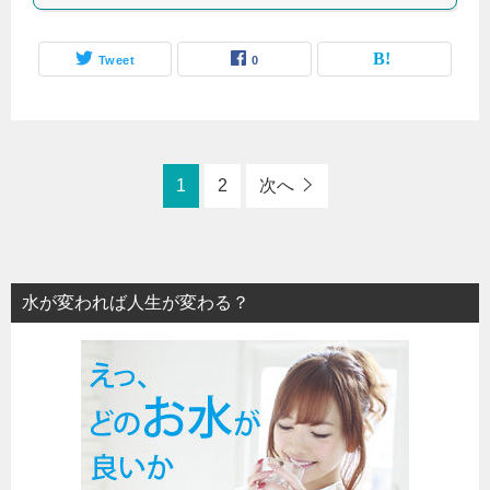
Tweet
0
1
2
次へ
水が変われば人生が変わる？