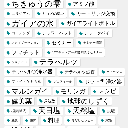
ちきゅうの雫
アミノ酸
カートリッジ交換
エリジアム
カゴメの集い
ガイアの水
ガイアライトボトル
シャワーヘッド
シャークベイ
コーチング
セミナー
スカイプセッション
セミナー情報
ソマチット
ソマチットデータ書き換えセミナー
テラヘルツ
ソマチッド
テラヘルツ浄水器
テラヘルツ鉱石
デトックス
ポッド型浄水器
ファイトケミカル
プロフィール
マルンガイ
レシピ
モリンガ
健美葉
地球のしずく
周波数
天日塩
天然塩
実験
塩素除去
料理
水筒
感想
整体
毒だしセラピー