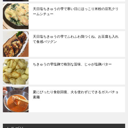
天日塩ちきゅうの雫で寒い日にほっこり米粉の豆乳クリ
ームシチュー
天日塩ちきゅうの雫でふわふわ鶏つくね。お豆腐も入れ
て食感バツグン
ちきゅうの雫塩麹で格別な旨味、じゃが塩麹バター
夏にぴったり食欲回復、火を使わずにできるガスパチョ
素麺